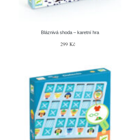
Bláznivá shoda – karetní hra
299 Kč