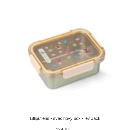
Lilliputiens - svačinový box - lev Jack
599 Kč