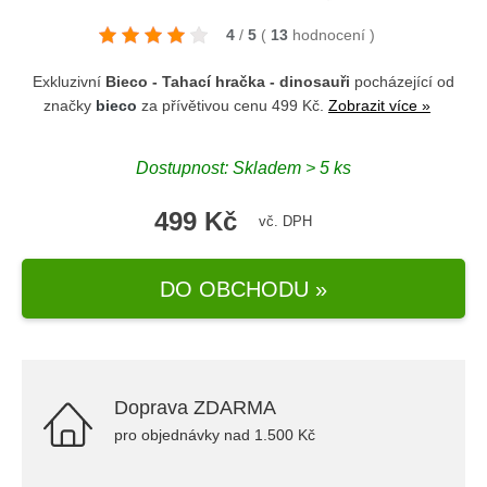
4
/
5
(
13
hodnocení
)
Exkluzivní
Bieco - Tahací hračka - dinosauři
pocházející od
značky
bieco
za přívětivou cenu 499 Kč.
Zobrazit více »
Dostupnost: Skladem > 5 ks
499 Kč
vč. DPH
DO OBCHODU »
Doprava ZDARMA
pro objednávky nad 1.500 Kč