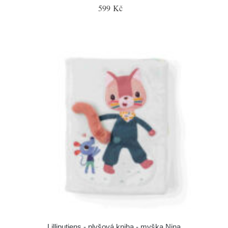
599 Kč
Lilliputiens - plyšová kniha - myška Nina