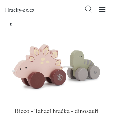
Hracky-cz.cz
Vyhledávání
Domů
/
Produkty
/
Hračky a hry
/
Bieco - Tahací hračka - dinosauři
Bieco - Tahací hračka - dinosauři