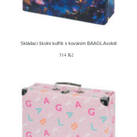
Skládací školní kufřík s kováním BAAGL Axolotl
314 Kč