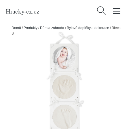
Hracky-cz.cz
Vyhledávání
Domů
/
Produkty
/
Dům a zahrada
/
Bytové doplňky a dekorace
/
Bieco -
Sada otisků se závěsnými rámečky