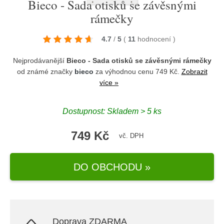
Bieco - Sada otisků se závěsnými
rámečky
4.7
/
5
(
11
hodnocení
)
Nejprodávanější
Bieco - Sada otisků se závěsnými rámečky
od známé značky
bieco
za výhodnou cenu 749 Kč.
Zobrazit
více »
Dostupnost: Skladem > 5 ks
749 Kč
vč. DPH
DO OBCHODU »
Doprava ZDARMA