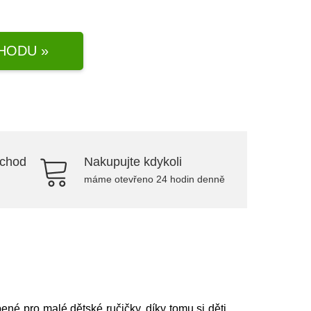
HODU »
bchod
Nakupujte kdykoli
máme otevřeno 24 hodin denně
ené pro malé dětské ručičky, díky tomu si děti