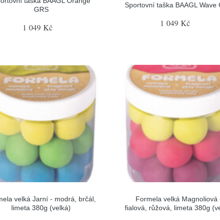
ortovní taška BAAGL Orange
Sportovní taška BAAGL Wave
GRS
1 049 Kč
1 049 Kč
ela velká Jarní - modrá, brčál,
Formela velká Magnoliová 
limeta 380g (velká)
fialová, růžová, limeta 380g (v