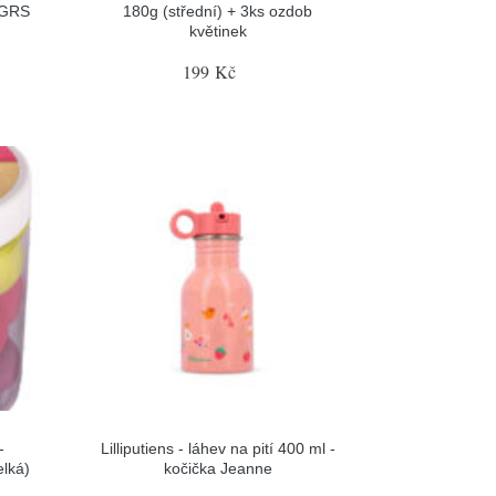
 GRS
180g (střední) + 3ks ozdob
květinek
199 Kč
-
Lilliputiens - láhev na pití 400 ml -
elká)
kočička Jeanne