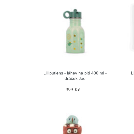
Lilliputiens - láhev na pití 400 ml -
L
dráček Joe
399 Kč