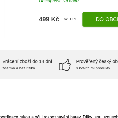
Dostupnost: Na dotaz
499 Kč
DO OBC
vč. DPH
Vrácení zboží do 14 dní
Prověřený český o
zdarma a bez rizika
s kvalitními produkty
koordinace rukou a očí i rozpoznávání barev. Dílky jsou uzpůsob