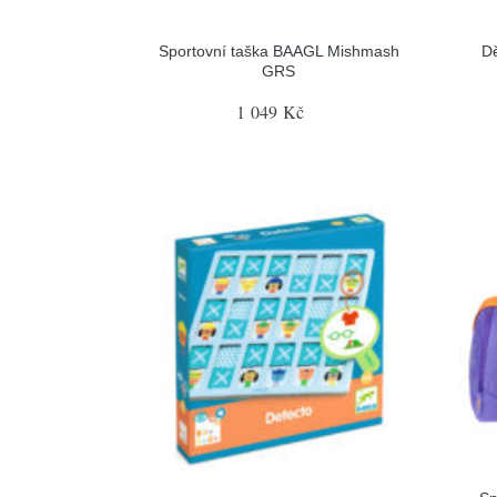
Sportovní taška BAAGL Mishmash
D
GRS
1 049 Kč