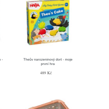
h -
Theův narozeninový dort - moje
první hra
489 Kč