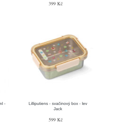
399 Kč
ml -
Lilliputiens - svačinový box - lev
Jack
599 Kč