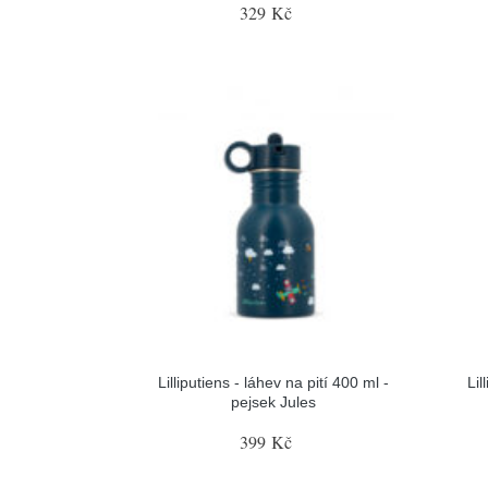
329 Kč
Lilliputiens - láhev na pití 400 ml -
Lil
pejsek Jules
399 Kč