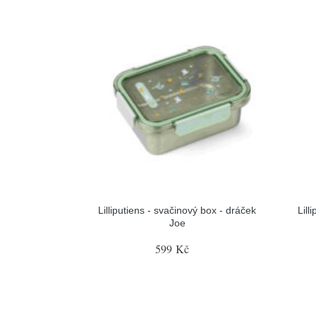
Lilliputiens - svačinový box - dráček
Lill
Joe
599 Kč