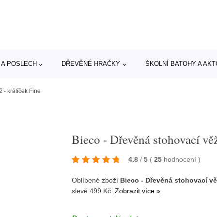
 A POSLECH
DŘEVĚNÉ HRAČKY
ŠKOLNÍ BATOHY A AK
 - králíček Fine
Bieco - Dřevěná stohovací věž
4.8
/
5
(
25
hodnocení
)
Oblíbené zboží
Bieco - Dřevěná stohovací věž
slevě 499 Kč.
Zobrazit více »