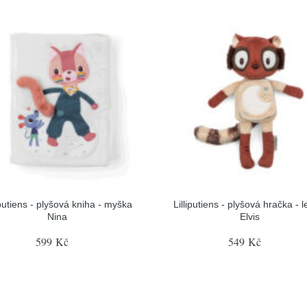
iputiens - plyšová kniha - myška
Lilliputiens - plyšová hračka - 
Nina
Elvis
599 Kč
549 Kč