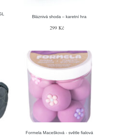
GL
Bláznivá shoda – karetní hra
299 Kč
Formela Macešková - světle fialová