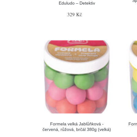
Sp
Eduludo – Detektiv
329 Kč
Formela velká Jablůňková -
Form
červená, růžová, brčál 380g (velká)