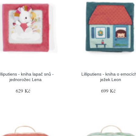
illiputiens - kniha lapač snů -
Lilliputiens - kniha o emocíc
jednorožec Lena
ježek Leon
629 Kč
699 Kč