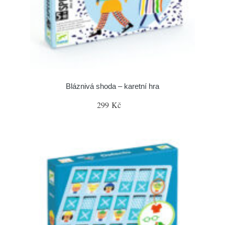
Bláznivá shoda – karetní hra
299 Kč