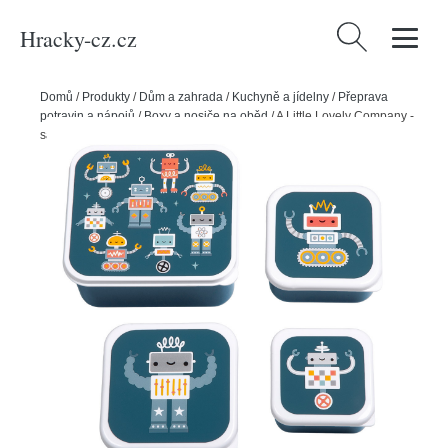
Hracky-cz.cz
Vyhledávání
Domů
/
Produkty
/
Dům a zahrada
/
Kuchyně a jídelny
/
Přeprava
potravin a nápojů
/
Boxy a nosiče na oběd
/
A Little Lovely Company -
sada čtyř svačinových krabiček – roboti