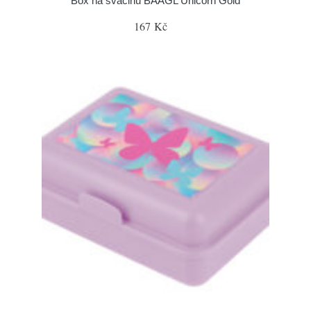
Box na svačinu BAAGL Unicorn Gold
167 Kč