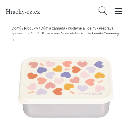
Hracky-cz.cz
Vyhledávání
Domů
/
Produkty
/
Dům a zahrada
/
Kuchyně a jídelny
/
Přeprava
potravin a nápojů
/
Boxy a nosiče na oběd
/
A Little Lovely Company –
nerezová krabička na oběd s plastovým víkem – srdce