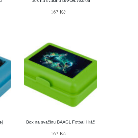
ci
Box na svačinu BAAGL Axolotl
167 Kč
ej
Box na svačinu BAAGL Fotbal Hráč
167 Kč