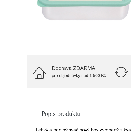
Doprava ZDARMA
pro objednávky nad 1.500 Kč
Popis produktu
Lehký a odolný svačinový box vyrobený z kvali