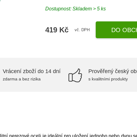
Dostupnost: Skladem > 5 ks
419 Kč
DO OBC
vč. DPH
Vrácení zboží do 14 dní
Prověřený český o
zdarma a bez rizika
s kvalitními produkty
tní nerezové oceli je ideální pro uložení jednoho nebo dvou s