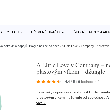
 A POSLECH
DŘEVĚNÉ HRAČKY
ŠKOLNÍ BATOHY A AK
va potravin a nápojů
/
Boxy a nosiče na oběd
/
A Little Lovely Company – nerezová
A Little Lovely Company – ne
plastovým víkem – džungle
4.4
/
5
(
9
hodnocení
)
Zákazníky doporučované zboží
A Little Love
plastovým víkem – džungle
od společnosti
A 
více »