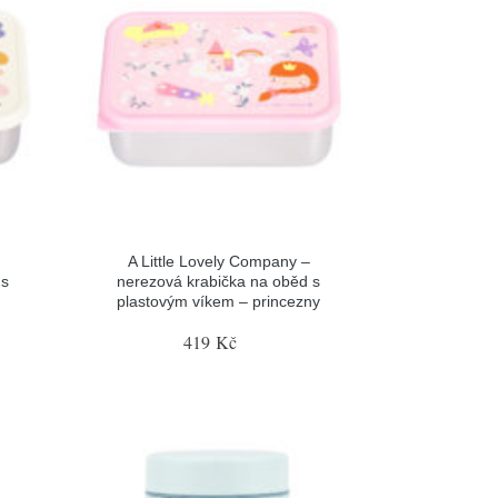
A Little Lovely Company –
 s
nerezová krabička na oběd s
plastovým víkem – princezny
419 Kč