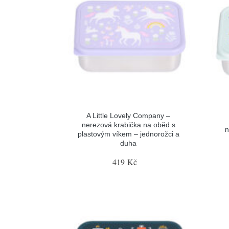
A Little Lovely Company –
nerezová krabička na oběd s
n
plastovým víkem – jednorožci a
duha
419 Kč