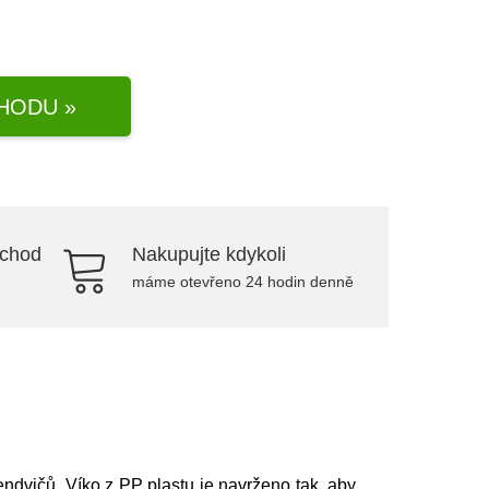
HODU »
bchod
Nakupujte kdykoli
máme otevřeno 24 hodin denně
endvičů. Víko z PP plastu je navrženo tak, aby