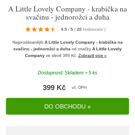
A Little Lovely Company - krabička na
svačinu - jednorožci a duha
4.5
/
5
(
20
hodnocení
)
Nejprodávanější
A Little Lovely Company - krabička na
svačinu - jednorožci a duha
od značky
A Little Lovely
Company
ve slevě 399 Kč.
Zobrazit více »
Dostupnost: Skladem > 5 ks
399 Kč
vč. DPH
DO OBCHODU »