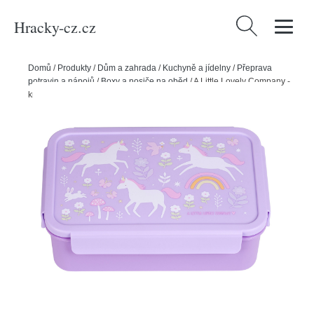
Hracky-cz.cz
Vyhledávání
Domů
/
Produkty
/
Dům a zahrada
/
Kuchyně a jídelny
/
Přeprava
potravin a nápojů
/
Boxy a nosiče na oběd
/
A Little Lovely Company -
krabička na svačinu - jednorožci a duha