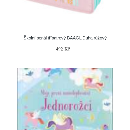
Školní penál třípatrový BAAGL Duha růžový
492 Kč