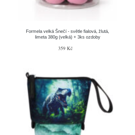
Formela velká Šnečí - světle fialová, žlutá,
limeta 380g (velká) + 3ks ozdoby
359 Kč