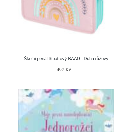
Školní penál třípatrový BAAGL Duha růžový
492 Kč