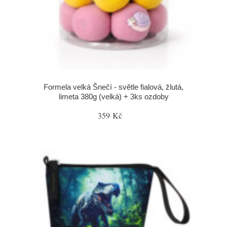
Formela velká Šnečí - světle fialová, žlutá,
limeta 380g (velká) + 3ks ozdoby
359 Kč