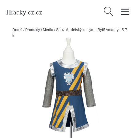
Hracky-cz.cz
Vyhledávání
Domů
/
Produkty
/
Média
/
Souza! - dětský kostým - Rytíř Amaury - 5-7
let, 110-122 cm