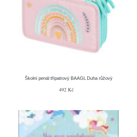
Školní penál třípatrový BAAGL Duha růžový
492 Kč