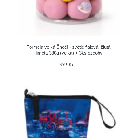
Formela velká Šnečí - světle fialová, žlutá,
limeta 380g (velká) + 3ks ozdoby
359 Kč