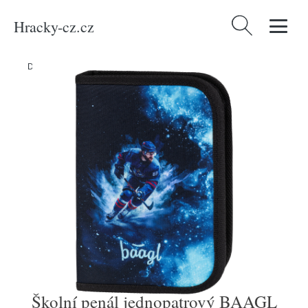
Hracky-cz.cz
Vyhledávání
Domů
/
Produkty
/
Média
/
Školní penál jednopatrový BAAGL Hokej
Školní penál jednopatrový BAAGL