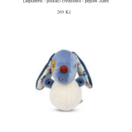
Lilliputiens - pískací chrastítko - pejsek Jules
269 Kč