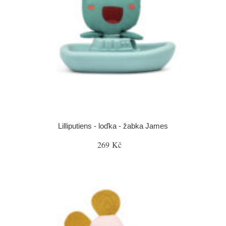
Lilliputiens - loďka - žabka James
269 Kč