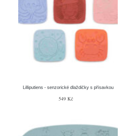
Lilliputiens - senzorické dlaždičky s přísavkou
549 Kč