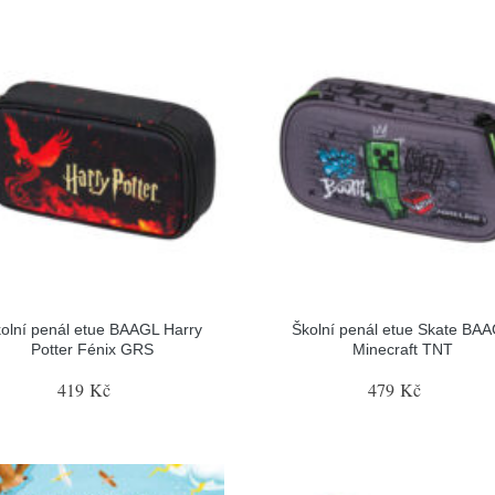
olní penál etue BAAGL Harry
Školní penál etue Skate BA
Potter Fénix GRS
Minecraft TNT
419 Kč
479 Kč