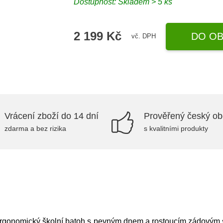
Dostupnost: Skladem > 5 ks
2 199 Kč
DO OB
vč. DPH
Vrácení zboží do 14 dní
Prověřený český o
zdarma a bez rizika
s kvalitními produkty
rgonomický školní batoh s pevným dnem a rostoucím zádovým sy