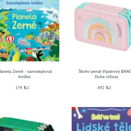
laneta Země - samolepková
Školní penál třípatrový BAA
knížka
Duha růžový
139 Kč
492 Kč