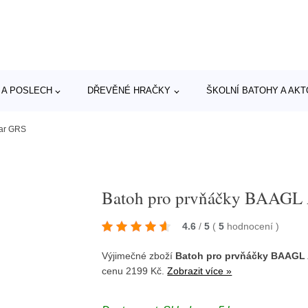
 A POSLECH
DŘEVĚNÉ HRAČKY
ŠKOLNÍ BATOHY A AK
lar GRS
Batoh pro prvňáčky BAAGL 
4.6
/
5
(
5
hodnocení
)
Výjimečné zboží
Batoh pro prvňáčky BAAGL 
cenu 2199 Kč.
Zobrazit více »