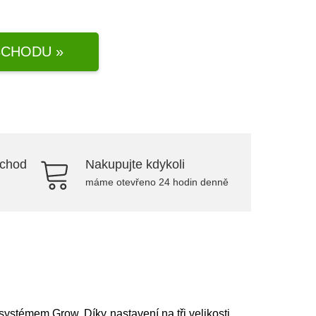
CHODU »
bchod
Nakupujte kdykoli
máme otevřeno 24 hodin denně
stémem Grow. Díky nastavení na tři velikosti