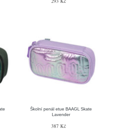
293 Kč
ate
Školní penál etue BAAGL Skate
Lavender
387 Kč