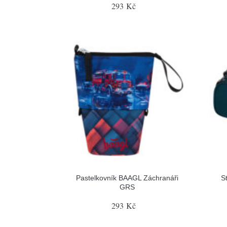
293 Kč
Pastelkovník BAAGL Záchranáři
S
GRS
293 Kč