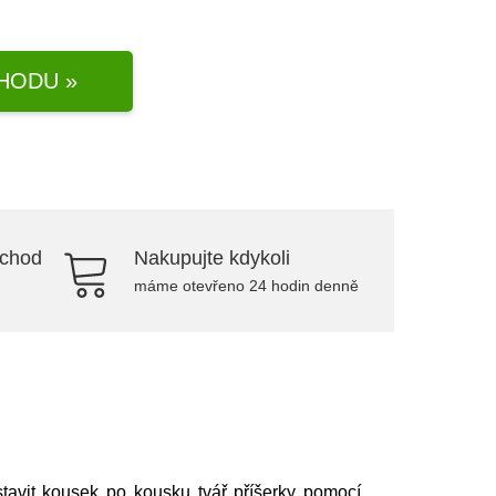
HODU »
bchod
Nakupujte kdykoli
máme otevřeno 24 hodin denně
tavit kousek po kousku tvář příšerky pomocí