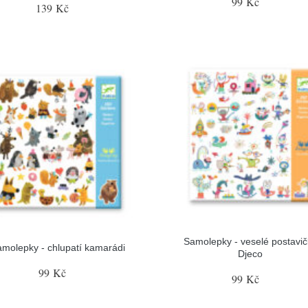
99 Kč
139 Kč
Samolepky - veselé postavič
molepky - chlupatí kamarádi
Djeco
99 Kč
99 Kč