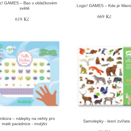
ic! GAMES – Bao v obláčkovém
Logic! GAMES – Kde je Wan
světě
669 Kč
619 Kč
ikúra – nálepky na nehty pro
Samolepky - lesní zvířata
malé parádnice - motýlci