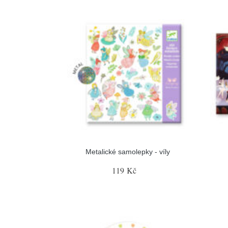
Metalické samolepky - víly
119 Kč