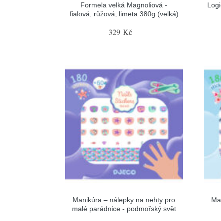
Formela velká Magnoliová -
Log
fialová, růžová, limeta 380g (velká)
329 Kč
Manikúra – nálepky na nehty pro
Man
malé parádnice - podmořský svět