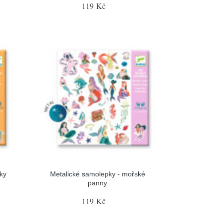
119 Kč
ky
Metalické samolepky - mořské
panny
119 Kč