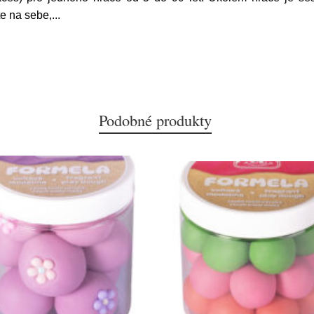
te na sebe,
...
Podobné produkty