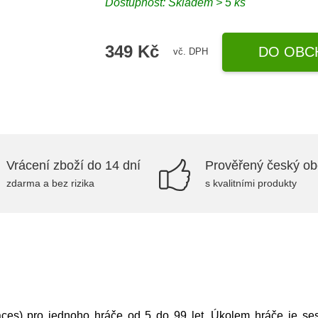
Dostupnost: Skladem > 5 ks
349 Kč
DO OBC
vč. DPH
Vrácení zboží do 14 dní
Prověřený český o
zdarma a bez rizika
s kvalitními produkty
aces) pro jednoho hráče od 5 do 99 let. Úkolem hráče je ses