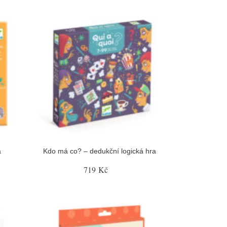
a
Kdo má co? – dedukční logická hra
719 Kč