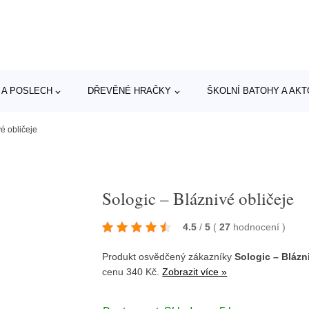
 A POSLECH
DŘEVĚNÉ HRAČKY
ŠKOLNÍ BATOHY A AK
é obličeje
Sologic – Bláznivé obličeje
4.5
/
5
(
27
hodnocení
)
Produkt osvědčený zákazníky
Sologic – Blázn
cenu 340 Kč.
Zobrazit více »