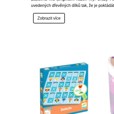
uvedených dřevěných dílků tak, že je pokládá
Zobrazit více