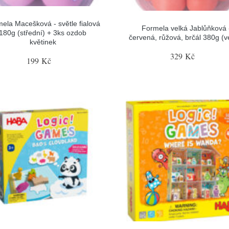
ela Macešková - světle fialová
Formela velká Jablůňková 
180g (střední) + 3ks ozdob
červená, růžová, brčál 380g (v
květinek
329 Kč
199 Kč