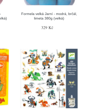
-
Formela velká Jarní - modrá, brčál,
elká)
limeta 380g (velká)
329 Kč