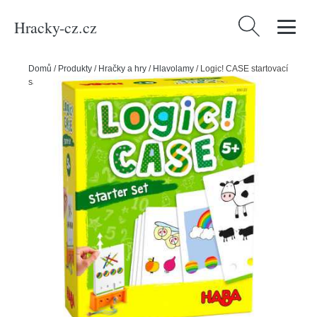
Hracky-cz.cz
Vyhledávání
Domů
/
Produkty
/
Hračky a hry
/
Hlavolamy
/
Logic! CASE startovací
sada 5+