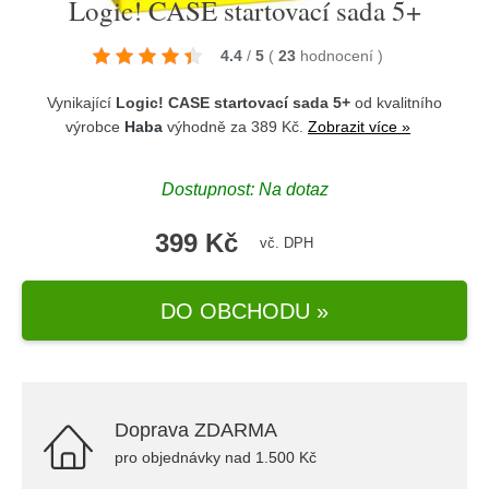
Logic! CASE startovací sada 5+
4.4
/
5
(
23
hodnocení
)
Vynikající
Logic! CASE startovací sada 5+
od kvalitního
výrobce
Haba
výhodně za 389 Kč.
Zobrazit více »
Dostupnost: Na dotaz
399 Kč
vč. DPH
DO OBCHODU »
Doprava ZDARMA
pro objednávky nad 1.500 Kč