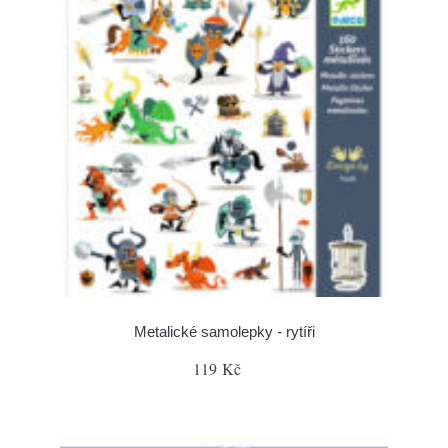
Metalické samolepky - rytíři
119 Kč