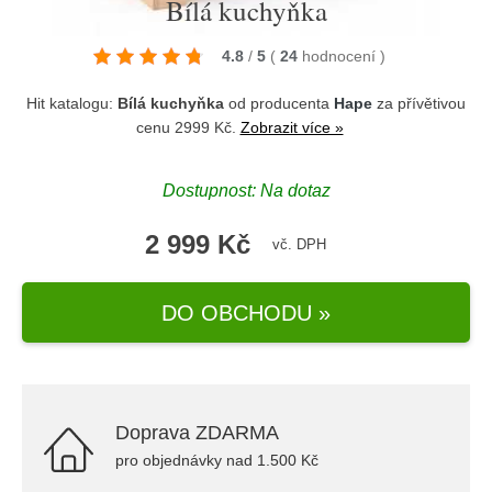
Bílá kuchyňka
4.8
/
5
(
24
hodnocení
)
Hit katalogu:
Bílá kuchyňka
od producenta
Hape
za přívětivou
cenu 2999 Kč.
Zobrazit více »
Dostupnost: Na dotaz
2 999 Kč
vč. DPH
DO OBCHODU »
Doprava ZDARMA
pro objednávky nad 1.500 Kč