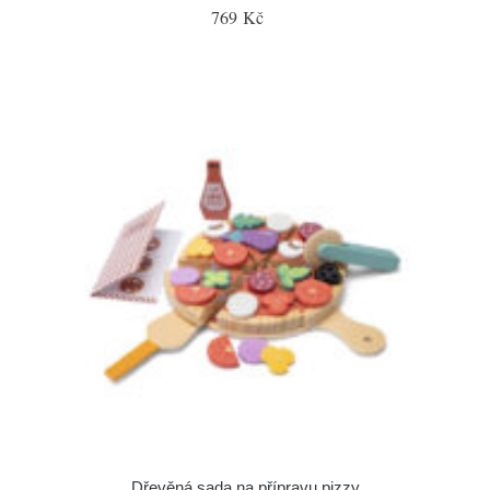
769 Kč
Dřevěná sada na přípravu pizzy