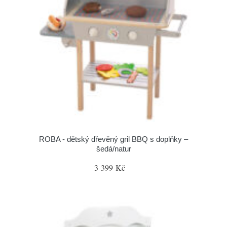
ROBA - dětský dřevěný gril BBQ s doplňky –
šedá/natur
3 399 Kč