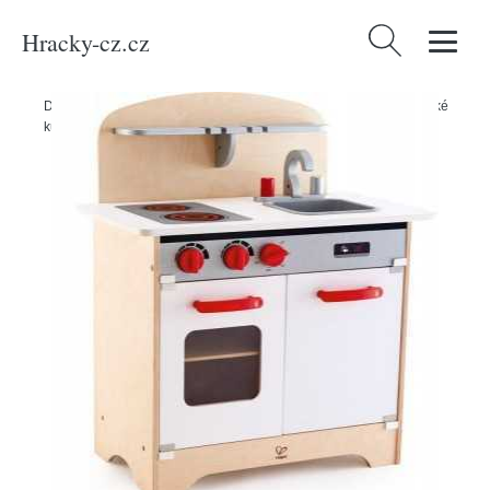
Hracky-cz.cz
Vyhledávání
Domů
/
Produkty
/
Hračky a hry
/
Hračky
/
Napodobovací hry
/
Dětské
kuchyňky a jídlo na hraní
/
Bílá kuchyňka