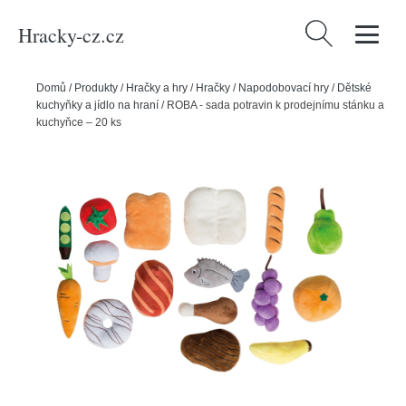
Hracky-cz.cz
Vyhledávání
Domů
/
Produkty
/
Hračky a hry
/
Hračky
/
Napodobovací hry
/
Dětské
kuchyňky a jídlo na hraní
/
ROBA - sada potravin k prodejnímu stánku a
kuchyňce – 20 ks