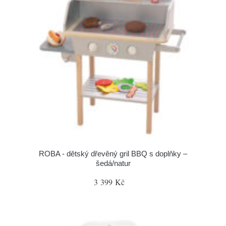
ROBA - dětský dřevěný gril BBQ s doplňky –
šedá/natur
3 399 Kč