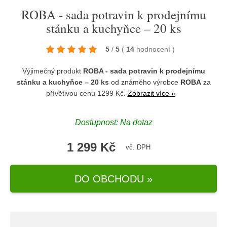
ROBA - sada potravin k prodejnímu
stánku a kuchyňce – 20 ks
5
/
5
(
14
hodnocení
)
Výjimečný produkt
ROBA - sada potravin k prodejnímu
stánku a kuchyňce – 20 ks
od známého výrobce
ROBA
za
přívětivou cenu 1299 Kč.
Zobrazit více »
Dostupnost: Na dotaz
1 299 Kč
vč. DPH
DO OBCHODU »