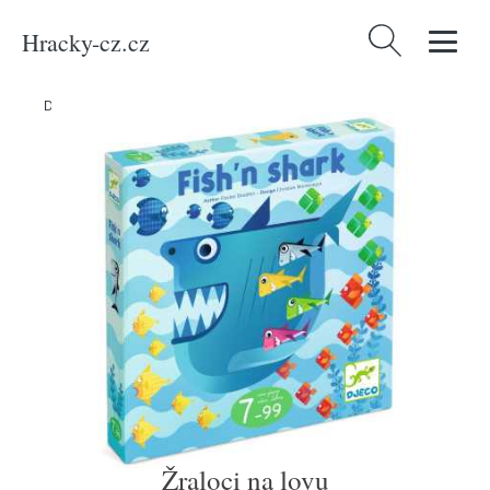
Hracky-cz.cz
Vyhledávání
Domů
/
Produkty
/
Hračky a hry
/
Hry
/
Deskové hry
/
Žraloci na lovu
Žraloci na lovu