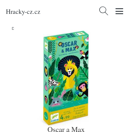
Hracky-cz.cz
Vyhledávání
Domů
/
Produkty
/
Hračky a hry
/
Hry
/
Deskové hry
/
Oscar a Max
Oscar a Max