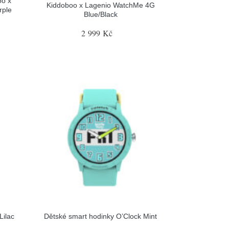
oo x
Kiddoboo x Lagenio WatchMe 4G
rple
Blue/Black
2 999 Kč
Lilac
Dětské smart hodinky O’Clock Mint