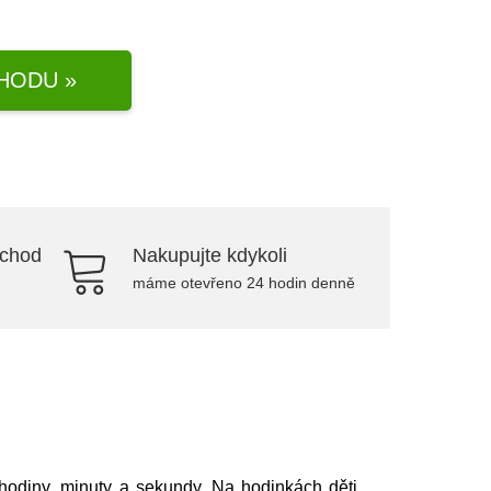
HODU »
bchod
Nakupujte kdykoli
máme otevřeno 24 hodin denně
e hodiny, minuty a sekundy. Na hodinkách děti