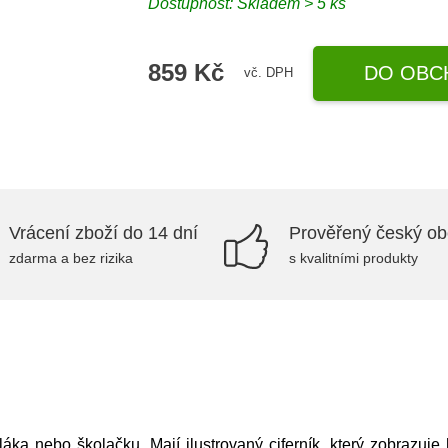
Dostupnost: Skladem > 5 ks
859 Kč
DO OBC
vč. DPH
Vrácení zboží do 14 dní
Prověřený český o
zdarma a bez rizika
s kvalitními produkty
láka nebo školačku. Mají ilustrovaný ciferník, který zobrazuj