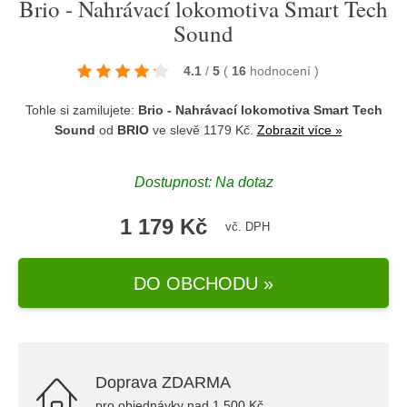
Brio - Nahrávací lokomotiva Smart Tech
Sound
4.1
/
5
(
16
hodnocení
)
Tohle si zamilujete:
Brio - Nahrávací lokomotiva Smart Tech
Sound
od
BRIO
ve slevě 1179 Kč.
Zobrazit více »
Dostupnost: Na dotaz
1 179 Kč
vč. DPH
DO OBCHODU »
Doprava ZDARMA
pro objednávky nad 1.500 Kč