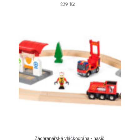
229 Kč
Záchranářská vláčkodráha - hasiči