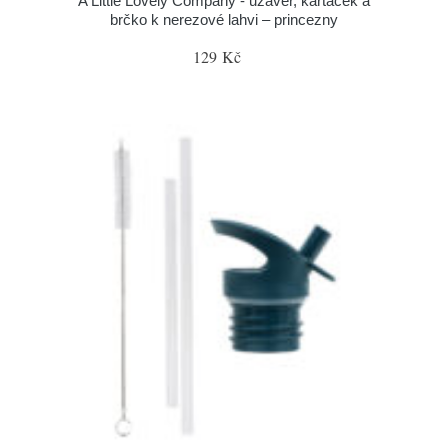
A Little Lovely Company - uzávěr, kartáček a
brčko k nerezové lahvi – princezny
129 Kč