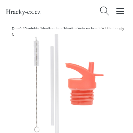
Hracky-cz.cz
Vyhledávání
Domů
/
Produkty
/
Hračky a hry
/
Hračky
/
Auta na hraní
/
A Little Lovely
Company - uzávěr, kartáček a brčko k nerezové lahvi - zábava