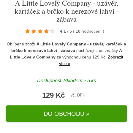
A Little Lovely Company - uzávěr,
kartáček a brčko k nerezové lahvi -
zábava
4.1
/
5
(
10
hodnocení
)
Oblíbené zboží
A Little Lovely Company - uzávěr, kartáček a
brčko k nerezové lahvi - zábava
pocházející od značky
A
Little Lovely Company
za výhodnou cenu 129 Kč.
Zobrazit
více »
Dostupnost: Skladem > 5 ks
129 Kč
vč. DPH
DO OBCHODU »